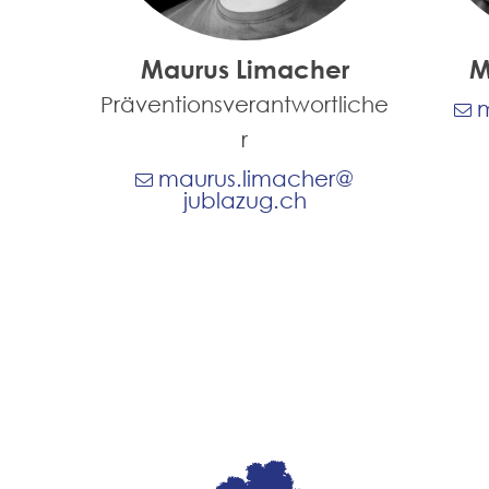
Maurus Limacher
M
Präventionsverantwortliche
m
r
maurus.limacher@​
jublazug.ch