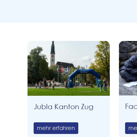
Fa
Jubla Kanton Zug
mehr erfahren
me