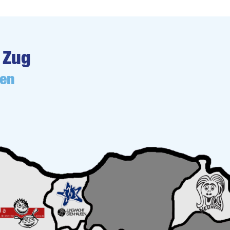
 Zug
ren